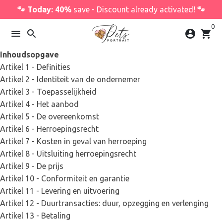
Skip
🐾 Today: 40%
save - Discount already activated!
🐾
to
0
content
menu
search
account_circle
shopping_cart
Inhoudsopgave
Artikel 1 - Definities
Artikel 2 - Identiteit van de ondernemer
Artikel 3 - Toepasselijkheid
Artikel 4 - Het aanbod
Artikel 5 - De overeenkomst
Artikel 6 - Herroepingsrecht
Artikel 7 - Kosten in geval van herroeping
Artikel 8 - Uitsluiting herroepingsrecht
Artikel 9 - De prijs
Artikel 10 - Conformiteit en garantie
Artikel 11 - Levering en uitvoering
Artikel 12 - Duurtransacties: duur, opzegging en verlenging
Artikel 13 - Betaling