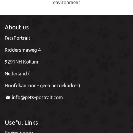
environment
About us
PetsPortrait
Riddersmaweg 4
9291NH Kollum
Nederland (
Hoofdkantoor - geen bezoekadres)
info@pets-portrait.com
email
Useful Links