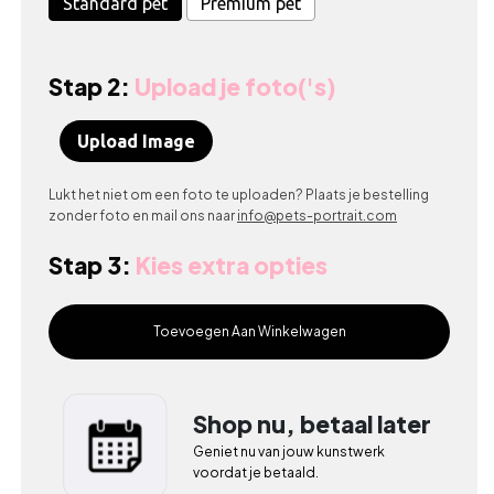
Standard pet
Premium pet
Stap 2:
Upload je foto('s)
Upload Image
Lukt het niet om een foto te uploaden? Plaats je bestelling
zonder foto en mail ons naar
info@pets-portrait.com
Stap 3:
Kies extra opties
Toevoegen Aan Winkelwagen
Shop nu, betaal later
Geniet nu van jouw kunstwerk 
voordat je betaald.