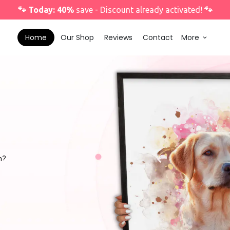
🐾 Today: 40%
save - Discount already activated!
🐾
Home
Our Shop
Reviews
Contact
More
keyboard_arrow_down
n?