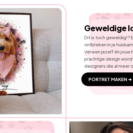
Geweldige l
Dit is toch geweldig!? 
ontbreken in je huiskam
Verwen jezelf èn jouw h
prachtige design word
designers die al meer 
PORTRET MAKEN ➜