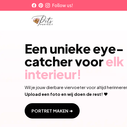
Skip
Follow us!
to
content
Een unieke eye-
catcher voor
elk
interieur!
Wil je jouw dierbare viervoeter voor altijd herinnere
Upload een foto en wij doen de rest!
🖤
PORTRET MAKEN ➜