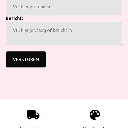
Bericht:
VERSTUREN
local_shipping
palette