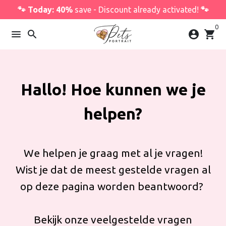
Skip
🐾 Today: 40%
save - Discount already activated!
🐾
to
0
content
menu
search
account_circle
shopping_cart
Hallo! Hoe kunnen we je
helpen?
We helpen je graag met al je vragen!
Wist je dat de meest gestelde vragen al
op deze pagina worden beantwoord?
Bekijk onze veelgestelde vragen