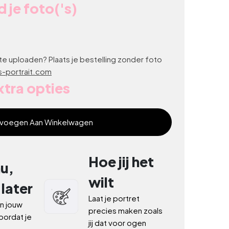
 je foto('s)
 price
te uploaden? Plaats je bestelling zonder foto
-portrait.com
xtra opties
voegen Aan Winkelwagen
Hoe jij het
u,
wilt
 later
Laat je portret 
n jouw 
precies maken zoals 
ordat je 
jij dat voor ogen 