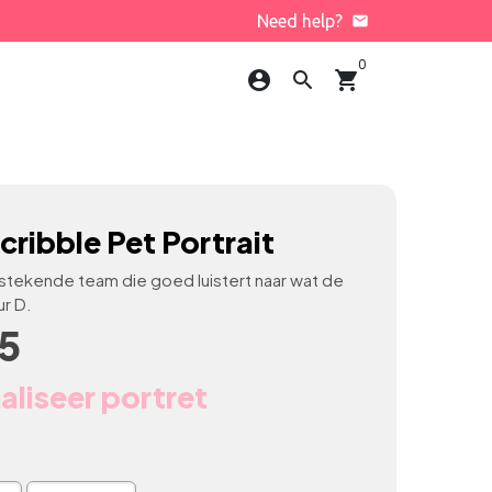
Need help?
email
0
account_circle
search
shopping_cart
cribble Pet Portrait
stekende team die goed luistert naar wat de
ur D.
5
aliseer portret