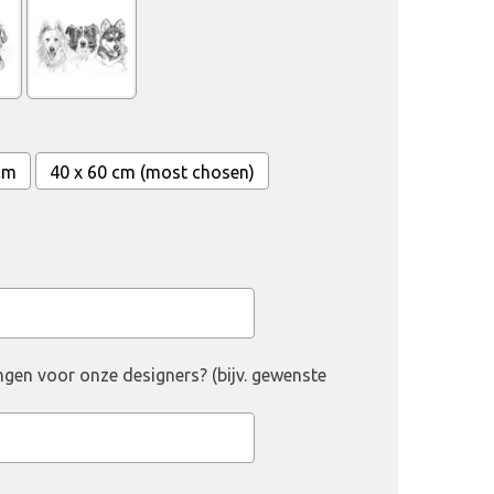
cm
40 x 60 cm (most chosen)
ngen voor onze designers? (bijv. gewenste