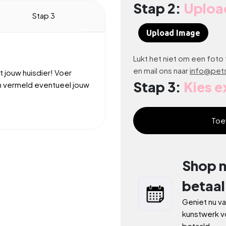
Stap 2:
Upload
Selection will add
to the
Stap 3
Upload Image
Lukt het niet om een foto 
en mail ons naar
info@pets
 jouw huisdier! Voer
Stap 3:
Kies e
en vermeld eventueel jouw
Toe
Shop n
betaal
Geniet nu va
kunstwerk vo
betaald.