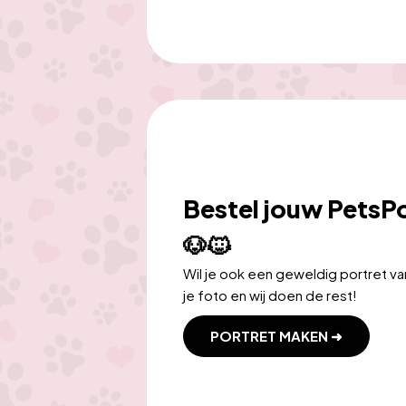
Bestel jouw PetsPo
🐶🐱
Wil je ook een geweldig portret van
je foto en wij doen de rest!
PORTRET MAKEN ➜