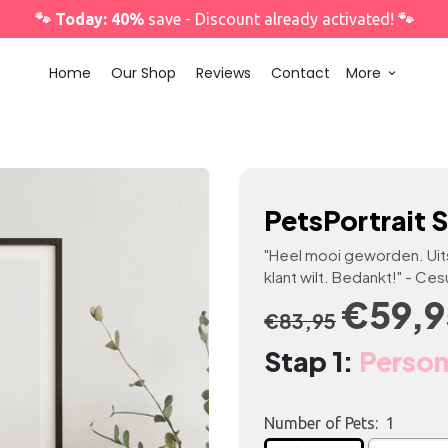
🐾 Today: 40%
save - Discount already activated!
🐾
Home
Our Shop
Reviews
Contact
More
keyboard_arrow_down
PetsPortrait S
"Heel mooi geworden. Uit
klant wilt. Bedankt!" - Ces
€59,9
€83,95
Stap 1:
Person
Number of Pets:
1