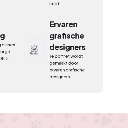
hebt.
Ervaren
ng
grafische
 binnen 
designers
orgd 
Je portret wordt 
DPD.
gemaakt door 
ervaren grafische 
designers