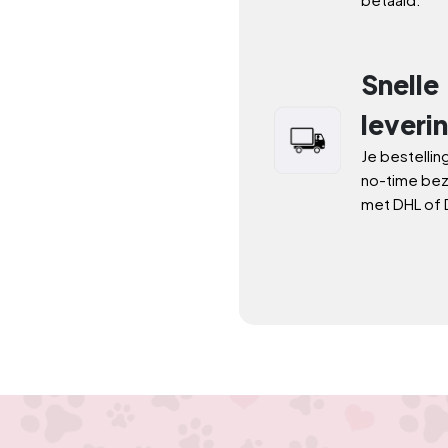
Snelle
leveri
Je bestelling
no-time bez
met DHL of 