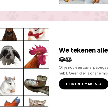
We tekenen alle
🐶🐱
Of je nou een cavia, papegaai,
hebt. Geen dier is ons te moei
PORTRET MAKEN ➜