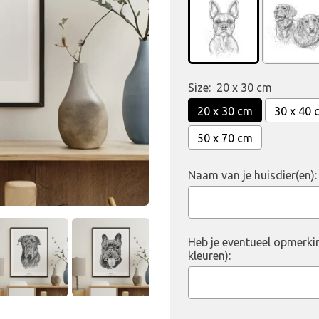
Size:
20 x 30 cm
20 x 30 cm
30 x 40 
50 x 70 cm
Naam van je huisdier(en):
Heb je eventueel opmerki
kleuren):